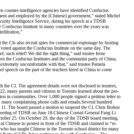
ern counter-intelligence agencies have identified Confucius
nment and employed by the [Chinese] government,” stated Michel
curity Intelligence Service, during his speech at a TDSB
Confucius Institute in many countries over the years was
nfiltration,”
 the CIs also recruit spies for commercial espionage by hosting
voted against the Confucius Institute on the same day. The
, such relief! We did the right thing,” said trustee Irene
en the Confucius Institutes and the communist party of China,
 extremely uncomfortable with that,” said trustee Pamela
 speech on the part of the teachers hired in China to come
 the CI. The agreement details were not disclosed to trustees,
, many parents and citizens in Toronto learned about the pro-
on in communities. Over 1,000 people signed a petition letter to
 many complaining phone calls and emails.Several hundred
e 11. The board passed a motion to suspend the CI. Chris Bolton
s meeting of TDSB on June 18.Chinese Consul General Fang Li
October 25. On October 29, the day of the TDSB board meeting,
cal Chinese to protest in front of the TDSB and claimed to “re-
who has taught Chinese in the Toronto school district for many