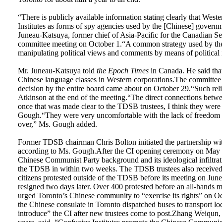
“There is publicly available information stating clearly that West
Institutes as forms of spy agencies used by the [Chinese] gover
Juneau-Katsuya, former chief of Asia-Pacific for the Canadian Se
committee meeting on October 1.“A common strategy used by the 
manipulating political views and comments by means of political i
Mr. Juneau-Katsuya told
the Epoch Times
in Canada. He said that
Chinese language classes in Western corporations.The committee 
decision by the entire board came about on October 29.“Such relief
Atkinson at the end of the meeting.“The direct connections betwe
once that was made clear to the TDSB trustees, I think they were
Gough.“They were very uncomfortable with the lack of freedom of
over,” Ms. Gough added.
Former TDSB chairman Chris Bolton initiated the partnership with
according to Ms. Gough.After the CI opening ceremony on May 22
Chinese Communist Party background and its ideological infiltrati
the TDSB in within two weeks. The TDSB trustees also received
citizens protested outside of the TDSB before its meeting on Jun
resigned two days later. Over 400 protested before an all-hand
urged Toronto’s Chinese community to “exercise its rights” on 
the Chinese consulate in Toronto dispatched buses to transport lo
introduce” the CI after new trustees come to post.Zhang Weiqun, 