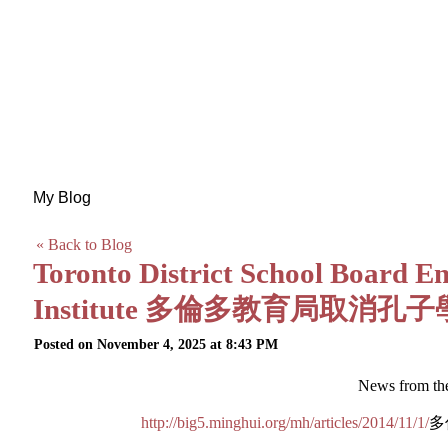
My Blog
« Back to Blog
Toronto District School Board E
Institute 多倫多教育局取消孔
Posted on November 4, 2025 at 8:43 PM
News from th
http://big5.minghui.org/mh/articles/2014/11/1/
多