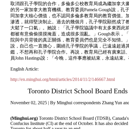
取消跟孔子學院的合作，多倫多公校教育局成為繼加拿大麥克馬
的另一家加拿大教育機構。教育委員Pamela Gough
同加拿大核心價值，也不認同多倫多教育局的教育價值。
滲透，就得堅決制止。過去的幾個月，孔子學院顯然成了教委們
大鬆了一口氣」。她說：「孔子學院協議中有太多東西此
都被有意偷偷摸摸掩蓋，造成很多混亂。」Gough表示
院與中共背後的真正關係，教育委員們也是完全不知情。」現任
說，自己也一直擔心，圍繞孔子學院的爭議，已遠遠超過
鑑，不想再和孔子學院合作。再說，教育局已經有廣東話
員John Hastings說：「今晚，這件事應被結束，永遠
English Article:
http://en.minghui.org/html/articles/2014/11/2/146667.html
Toronto District School Board Ends 
November 02, 2025 | By Minghui correspondents Zhang Yun an
(Minghui.org)
Toronto District School Board (TDSB), Canada's la
Confucius Institute (CI) at the end of October. It has also decided
Toronto for about half a year to an end.