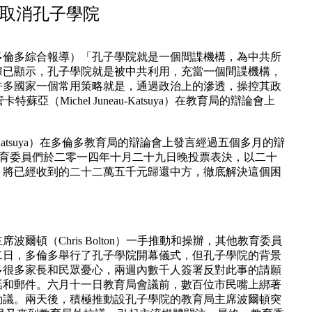
取消孔子學院
多倫多綜合報導）「孔子學院就是一個間諜機構，為中共所
據已顯示，孔子學院就是被中共利用，充當一個間諜機構，
許多國家一個常用策略就是，通過政治上的滲透，操控其政
（Michel Juneau-Katsuya）在教育局的辯論會上
u-Katsuya）在多倫多教育局的辯論會上發言經過五個多月的辯
教育委員們於二零一四年十月二十九日晚投票表決，以二十
，將已經收到的二十二萬五千元歸還中方，徹底解決這個困
頓（Chris Bolton）一手推動和操辦，其他教育委員
二日，多倫多舉行了孔子學院開幕儀式，但孔子學院的背景
多很多家長和民眾憂心，兩週內數千人簽署反對此事的請願
話和郵件。六月十一日教育局會議前，數百位市民嘴上綁著
動議。兩天後，積極推動設孔子學院的教育局主席波爾頓突