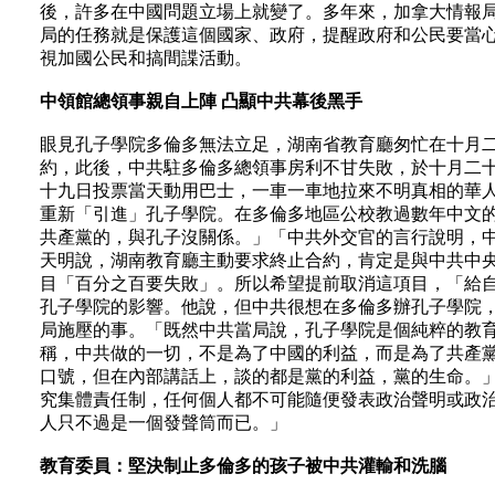
後，許多在中國問題立場上就變了。多年來，加拿大情報
局的任務就是保護這個國家、政府，提醒政府和公民要當
視加國公民和搞間諜活動。
中領館總領事親自上陣 凸顯中共幕後黑手
眼見孔子學院多倫多無法立足，湖南省教育廳匆忙在十月
約，此後，中共駐多倫多總領事房利不甘失敗，於十月二
十九日投票當天動用巴士，一車一車地拉來不明真相的華
重新「引進」孔子學院。在多倫多地區公校教過數年中文
共產黨的，與孔子沒關係。」「中共外交官的言行說明，
天明說，湖南教育廳主動要求終止合約，肯定是與中共中
目「百分之百要失敗」。所以希望提前取消這項目，「給
孔子學院的影響。他說，但中共很想在多倫多辦孔子學院
局施壓的事。「既然中共當局說，孔子學院是個純粹的教
稱，中共做的一切，不是為了中國的利益，而是為了共產
口號，但在內部講話上，談的都是黨的利益，黨的生命。
究集體責任制，任何個人都不可能隨便發表政治聲明或政
人只不過是一個發聲筒而已。」
教育委員：堅決制止多倫多的孩子被中共灌輸和洗腦