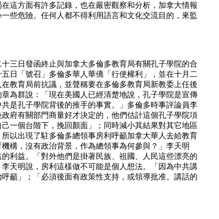
局在這方面有許多記錄，也在嚴密觀察和分析，加拿大情報
心一些危險。任何人都不得利用語言和文化交流目的，來監
二十三日發函終止與加拿大多倫多教育局有關孔子學院的合
十五日「號召」多倫多華人華僑「行使權利」，並在十月二
人在教育局前抗議，並聲稱要在多倫多教育局新教委上任後
的章為群說：「現在美國人已經清楚地說，孔子學院是宣傳
中共是孔子學院背後的推手的事實。」多倫多時事評論員李
央政府有關部門商量好才決定的，他們估計這個孔子學院項
自己一個台階下，挽回顏面」；同時減小其結果對其它地區
，所以出現了駐多倫多總領事房利呼籲加拿大華人去給教育
育機構，沒有政治背景，作為總領事為何參與？」李天明
黨的利益。「對外他們是掛著民族、祖國、人民這些漂亮的
」李天明說，房利這樣做不可能是個人想法。「因為中共講
治呼籲」；「必須後面有政策性支持，或領導批准。講話的