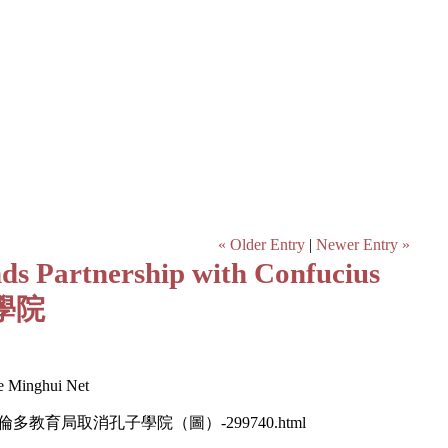
« Older Entry
|
Newer Entry »
nds Partnership with Confucius
子學院
e Minghui Net
倫多教育局取消孔子學院（圖）-299740.html