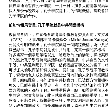
然辭職。 六月十八日，教育局全體委員會議前，四百多市
員投票通過暫停孔子學院。十月一日，加拿大前情報局高級官員卡特蘇
個人身份作證表示，孔子學院是中共的情報機構。當晚會
孔子學院的合作。
前加情報局官員: 孔子學院就是中共間諜機構
教育局會議上，在多倫多教育局部份教育委員面前，支持
（CSIS）亞太事務部主管卡特蘇亞（Michel Juneau-
公開文件明確點出，孔子學院就是一個間諜機構，為中共
據已顯示，孔子學院就是被中共利用，充當一個間諜機構
許多國家一個常用策略就是，通過政治上的滲透，操控其
布的關於孔子學院搞間諜活動的海量證據。中共自己的文
手段。中共還利用孔子學院，借傳播語言和文化的幌子，
可以派人偷取商業和科技資料。要知道，孔子學院不僅教
子，背後物色人或乾脆收買這些公司內部的人來搞商業間
一樣，組織嚴密，向外兜售中共軟實力，已被西方情報機
悠久，已經有幾十年歷史，有一整套非常複雜精細的操作
西方國家的人都想了解。中共掌握這一點，如看到哪個人
生歡迎，當貴客款待，此人就會覺得自己真的很重要了。
感激，有虧欠感，就想著要報答，中共就利用這種人心，
到，許多加國政客、市長和民選官員，原來還對中共有看