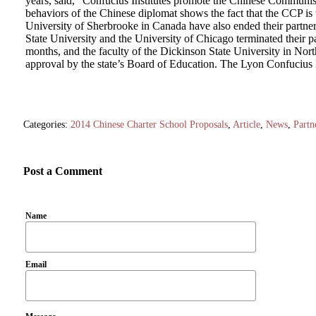
years, said, “Confucius Institutes promote the Chinese Communist
behaviors of the Chinese diplomat shows the fact that the CCP is
University of Sherbrooke in Canada have also ended their partners
State University and the University of Chicago terminated their p
months, and the faculty of the Dickinson State University in North
approval by the state’s Board of Education. The Lyon Confucius In
Categories:
2014 Chinese Charter School Proposals
,
Article
,
News
,
Partn
Post a Comment
Name
Email