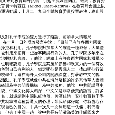
民又來到教育局外抗議，引起主流媒體關注。最終，教育委
亞（Michel Juneau-Katsuya）在教育局會議上以
議通過動議，十月二十九日全體教育委員投票表決，終止與
和反對孔子學院的雙方進行了辯論。前加拿大情報局
Katsuya）在十月一日的辯論發言中說：「目前已有許多西方國家
所操控和利用。孔子學院對加拿大的確是一種威脅，大量證
，被利用來招募一些從事間諜行為的人。孔子學院多年來在
政治觀點和言論。」他說，網絡上有許多西方國家和機構公
件也明確說過，孔子學院是其施加影響和軟實力的一個有效
物色對自己有利的人，鎖定哪些是異議人士，找出哪些行業
學校學生，還在海外大公司內開設課堂，打著教中文的幌
諜活動。孔子學院就像中共在海外培植的許多其他華人團體
構確認為中共間諜機構，為中共服務。他說，中共間諜歷史
系統。中國文化博大精深，中文又是非常優美的語言，許多
有名，就邀請到中國以紅地毯、美酒佳餚，安排數百數千學
中共就掌握這種普通人的心理，即我給你好處，你就會心存
實現自己的目的。中共一次又一次利用這一伎倆，我們看
法，但去了中國一趟，被中共長時間灌滿美酒佳餚回來之