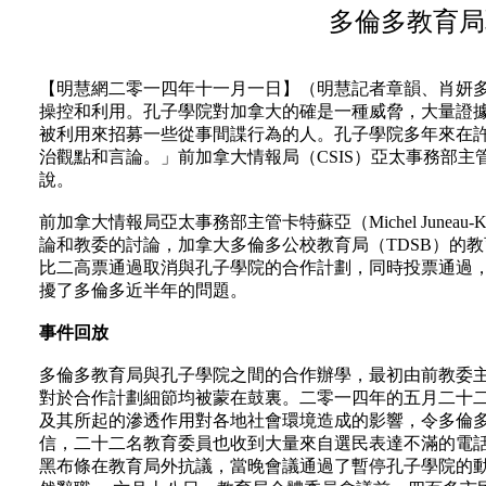
多倫多教育局
【明慧網二零一四年十一月一日】（明慧記者章韻、肖妍
操控和利用。孔子學院對加拿大的確是一種威脅，大量證
被利用來招募一些從事間諜行為的人。孔子學院多年來在
治觀點和言論。」前加拿大情報局（CSIS）亞太事務部主管卡特蘇亞
說。
前加拿大情報局亞太事務部主管卡特蘇亞（Michel Junea
論和教委的討論，加拿大多倫多公校教育局（TDSB）的
比二高票通過取消與孔子學院的合作計劃，同時投票通過
擾了多倫多近半年的問題。
事件回放
多倫多教育局與孔子學院之間的合作辦學，最初由前教委主席波爾
對於合作計劃細節均被蒙在鼓裏。二零一四年的五月二十
及其所起的滲透作用對各地社會環境造成的影響，令多倫
信，二十二名教育委員也收到大量來自選民表達不滿的電
黑布條在教育局外抗議，當晚會議通過了暫停孔子學院的