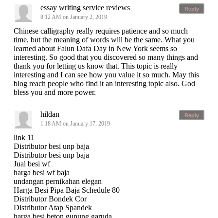
essay writing service reviews
Reply
8:12 AM on January 2, 2019
Chinese calligraphy really requires patience and so much
time, but the meaning of words will be the same. What you
learned about Falun Dafa Day in New York seems so
interesting. So good that you discovered so many things and
thank you for letting us know that. This topic is really
interesting and I can see how you value it so much. May this
blog reach people who find it an interesting topic also. God
bless you and more power.
hildan
Reply
1:18 AM on January 17, 2019
link 11
Distributor besi unp baja
Distributor besi unp baja
Jual besi wf
harga besi wf baja
undangan pernikahan elegan
Harga Besi Pipa Baja Schedule 80
Distributor Bondek Cor
Distributor Atap Spandek
harga besi beton gunung garuda