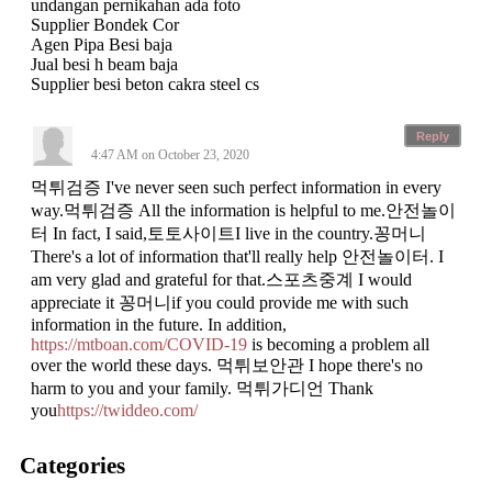
undangan pernikahan ada foto
Supplier Bondek Cor
Agen Pipa Besi baja
Jual besi h beam baja
Supplier besi beton cakra steel cs
Reply
4:47 AM on October 23, 2020
먹튀검증 I've never seen such perfect information in every
way.먹튀검증 All the information is helpful to me.안전놀이
터 In fact, I said,토토사이트I live in the country.꽁머니
There's a lot of information that'll really help 안전놀이터. I
am very glad and grateful for that.스포츠중계 I would
appreciate it 꽁머니if you could provide me with such
information in the future. In addition,
https://mtboan.com/COVID-19
is becoming a problem all
over the world these days. 먹튀보안관 I hope there's no
harm to you and your family. 먹튀가디언 Thank
you
https://twiddeo.com/
Categories