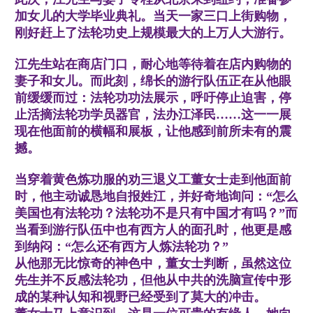
加女儿的大学毕业典礼。当天一家三口上街购物，
刚好赶上了法轮功史上规模最大的上万人大游行。
江先生站在商店门口，耐心地等待着在店内购物的
妻子和女儿。而此刻，绵长的游行队伍正在从他眼
前缓缓而过：法轮功功法展示，呼吁停止迫害，停
止活摘法轮功学员器官，法办江泽民……这一一展
现在他面前的横幅和展板，让他感到前所未有的震
撼。
当穿着黄色炼功服的劝三退义工董女士走到他面前
时，他主动诚恳地自报姓江，并好奇地询问：“怎么
美国也有法轮功？法轮功不是只有中国才有吗？”而
当看到游行队伍中也有西方人的面孔时，他更是感
到纳闷：“怎么还有西方人炼法轮功？”
从他那无比惊奇的神色中，董女士判断，虽然这位
先生并不反感法轮功，但他从中共的洗脑宣传中形
成的某种认知和视野已经受到了莫大的冲击。