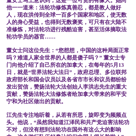
董女士马上意识到，这是一位可贵的有缘人。她向
他一一道来：法轮功修炼真善忍，都是教人做好
人，现在洪传到全球一百多个国家和地区，使无数
人的身心受益，也得到无数褒奖，可只有在大陆不
准修炼，对法轮功进行残酷迫害，甚至活体摘取法
轮功学员的器官……
董女士问这位先生：“您想想，中国的这种局面正常
吗？难道人家全世界的人都是傻子吗？” 董女士专
门向他介绍了自己所在的加拿大，在每年的5月13
日，就是“世界法轮大法日”，政府总理、多位联邦
政府部长和国会议员以及各省市市长和议员都纷纷
发出贺信，赞扬法轮大法创始人李洪志先生的重大
贡献，赞扬法轮大法修炼者给加拿大带来的和平安
宁和为社区做出的贡献。
江先生专注地听着，从若有所思，旋即变为频频点
头。他说，“虽然我知道江泽民和共产党迫害法轮功
不对，但没有想到法轮功在国外有这么大的影响