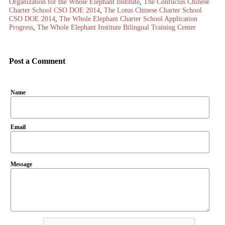
Organization for the Whole Elephant Institute
,
The Confucius Chinese
Charter School CSO DOE 2014
,
The Lotus Chinese Charter School
CSO DOE 2014
,
The Whole Elephant Charter School Application
Progress
,
The Whole Elephant Institute Bilingual Training Center
Post a Comment
Name
Email
Message