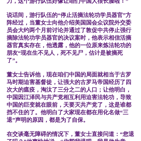
力，这个游行队伍好像让咱们中国人很长脸啦！”
说话间，游行队伍的“停止活摘法轮功学员器官”方
阵经过，当董女士向他介绍美国国会众议院外交委
员会大约两个月前讨论并通过了敦促中共停止强行
摘除法轮功学员器官的决议案时，他表示相信活摘
器官真实存在，他透露，他的一位原来炼法轮功的
朋友“现在生不见人，死不见尸，估计是被摘死
了”。
董女士告诉他，现在咱们中国的局面就相当于古罗
马时期迫害基督徒，让强大的古罗马帝国经历了四
次大的瘟疫，淘汰了三分之二的人口；让他明白，
中国因江泽民与共产党相互利用迫害法轮功，导致
中国的巨变就在眼前，天要灭共产党了，这是谁都
挡不住的了。他明白了大家现在都在用化名做“三
退”声明的原因，都是为了自保。
在交谈毫无障碍的情况下，董女士直接问道：“您退