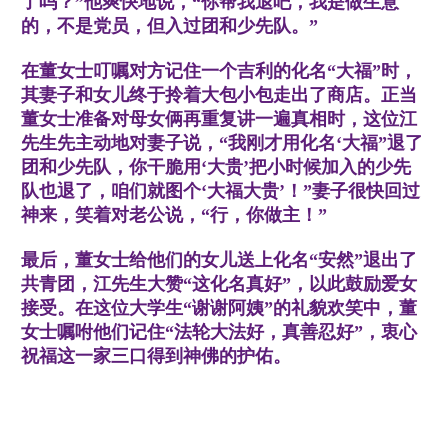
了吗？”他爽快地说，“你帮我退吧，我是做生意
的，不是党员，但入过团和少先队。”
在董女士叮嘱对方记住一个吉利的化名“大福”时，
其妻子和女儿终于拎着大包小包走出了商店。正当
董女士准备对母女俩再重复讲一遍真相时，这位江
先生先主动地对妻子说，“我刚才用化名‘大福”退了
团和少先队，你干脆用‘大贵’把小时候加入的少先
队也退了，咱们就图个‘大福大贵’！”妻子很快回过
神来，笑着对老公说，“行，你做主！”
最后，董女士给他们的女儿送上化名“安然”退出了
共青团，江先生大赞“这化名真好”，以此鼓励爱女
接受。在这位大学生“谢谢阿姨”的礼貌欢笑中，董
女士嘱咐他们记住“法轮大法好，真善忍好”，衷心
祝福这一家三口得到神佛的护佑。