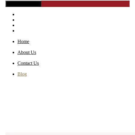
Toggle Navigation
Home
About Us
Contact Us
Blog
Home
About Us
Contact Us
Blog