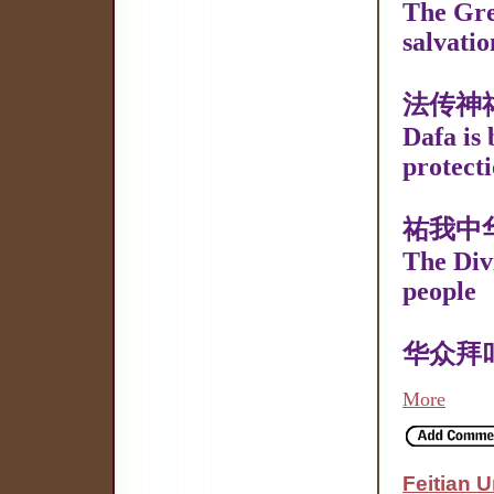
The Gre
salvatio
法传神
Dafa is 
protect
祐我中
The Div
people
华众拜
More
Feitian 