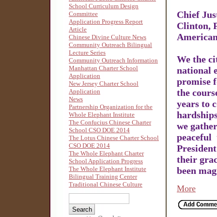
School Curriculum Design
Chief Jus
Committee
Application Progress Report
Clinton, 
Article
Americans
Chinese Divine Culture News
Community Outreach Bilingual
Lecture Series
We the ci
Community Outreach Information
Manhattan Charter School
national 
Application
promise f
New Jersey Charter School
the cours
Application
News
years to 
Partnership Organization for the
hardships
Whole Elephant Institute
The Confucius Chinese Charter
we gather
School CSO DOE 2014
peaceful 
The Lotus Chinese Charter School
CSO DOE 2014
Presiden
The Whole Elephant Charter
their gra
School Application Progress
The Whole Elephant Institute
been magn
Bilingual Training Center
Traditional Chinese Culture
More