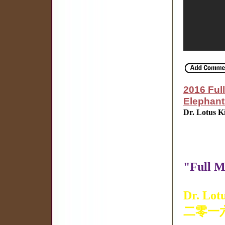
2016 Ful
Elephant 
Dr. Lotus K
"Full M
Dr. Lo
二零一