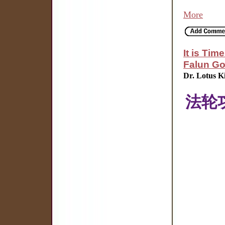
More
It is Tim
Falun G
Dr. Lotus K
法轮