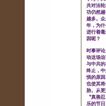
共对法轮
功仍然越
越多。众
年，为什
进行着毫
因呢？
时事评论
动这场迫
与中共的
终止，中
惧的原因
也使其将
胁。从更
〝真善忍
乐的节日