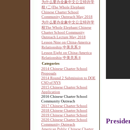
为什么要办全象中文公立特许学
校 (二)The Whole Elephant
Chinese Charter School
Community Outreach May 2018
为什么要办全象中文公立特许学
校The Whole Elephant Chinese
Charter School Community
Outreach Lecture May 2018
Lesson Nine on China-America
Relationship 中美关系 9
Lesson Eight on China-America
Relationship 中美关系 8
Categories
2014 Chinese Charter School
Proposals
2014 Round 2 Submission to DOE
CSO of NYS
2015 Chinese Charter School
Application
2016 Chinese Charter School
Community Outreach
2017 Chinese Charter School
2018 Chinese Charter School
2019 Chinese Charter School
Preside
2020 Chinese Charter School
Community Outreach
American Public Chinese Charter