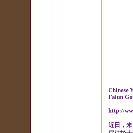
Chinese Y
Falun Go
http://w
近日，来