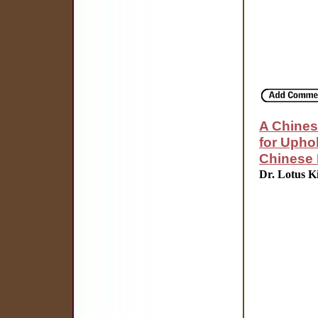
A Chines
for Upho
Chinese 
Dr. Lotus K