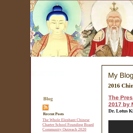
My Blo
2016 Chi
The Pres
2017 by 
Dr. Lotus K
Recent Posts
The Whole Elephant Chinese
Charter School Founding Board
Community Outreach 2020