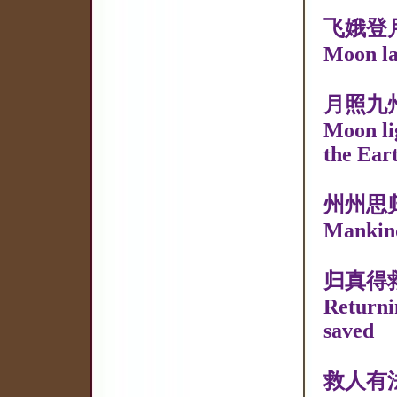
飞娥登
Moon la
月照九
Moon li
the Ear
州州思
Mankind
归真得
Returnin
saved
救人有