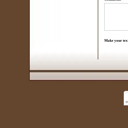
Make your tex
p