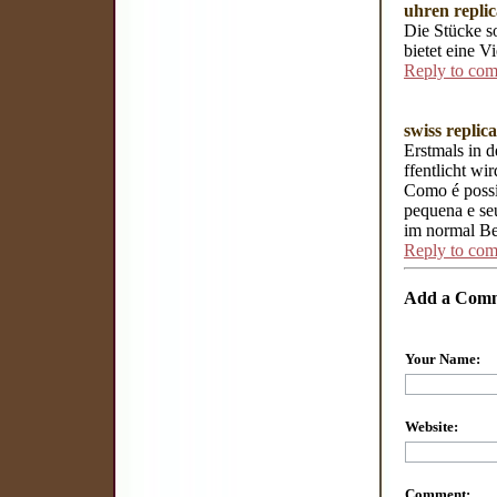
uhren repli
Die Stücke so
bietet eine V
Reply to co
swiss replic
Erstmals in d
ffentlicht wi
Como é possív
pequena e se
im normal Be
Reply to co
Add a Com
Your Name:
Website:
Comment: