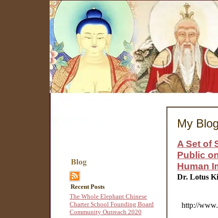
My Blo
A Set of 
Public on
Human I
Dr. Lotus K
Recent Posts
The Whole Elephant Chinese
Charter School Founding Board
http://www.
Community Outreach 2020