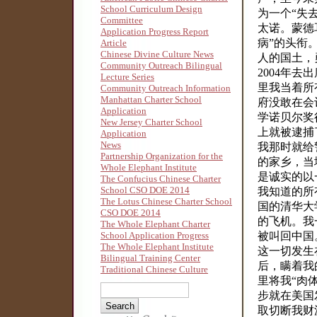
School Curriculum Design
为一个“失
Committee
太诺。蒙德
Application Progress Report
病”的头衔
Article
Chinese Divine Culture News
人的国土，
Community Outreach Bilingual
2004年
Lecture Series
里我当着所
Community Outreach Information
Manhattan Charter School
府没敢在会
Application
学诺贝尔奖
New Jersey Charter School
上就被逮捕
Application
News
我那时就给
Partnership Organization for the
的家乡，当
Whole Elephant Institute
是诚实的以
The Confucius Chinese Charter
School CSO DOE 2014
我知道的所
The Lotus Chinese Charter School
国的清华大
CSO DOE 2014
的飞机。我
The Whole Elephant Charter
School Application Progress
被叫回中国
The Whole Elephant Institute
这一切发生
Bilingual Training Center
后，瞒着我
Traditional Chinese Culture
里将我“肉
步就在美国
取切断我财