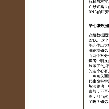
解释与核实
亡形式离世
RNA的巨
第七张数据
这组数据图
RNA。这
胞会作出大
法轮功修炼
而两个对分
炼者中明显
展示了“心
的这个心有
一点点失而
代生命科学
炼法轮功，
泰然，不再
高，那当然
了吗？修炼