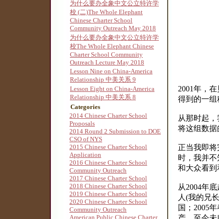
为什么要办全象中文公立特许学
校 (二)The Whole Elephant
Chinese Charter School
Community Outreach May 2018
为什么要办全象中文公立特许学
校The Whole Elephant Chinese
Charter School Community
Outreach Lecture May 2018
Lesson Nine on China-America
Relationship 中美关系 9
2001年
Lesson Eight on China-America
Relationship 中美关系 8
得到的一组
Categories
2014 Chinese Charter School
从那时起，
Proposals
将这组数据
2014 Round 2 Submission to DOE
CSO of NYS
2015 Chinese Charter School
正当我即将
Application
时，我并不
2016 Chinese Charter School
和大众看到
Community Outreach
2017 Chinese Charter School
2018 Chinese Charter School
从2004
2019 Chinese Charter School
人(我的兄
2020 Chinese Charter School
国；200
Community Outreach
American Public Chinese Charter
产，至今未