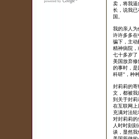
powered by
卖，将我逼
长，说我已
国。
我的亲人为
许许多多在
骗下，主动
精神病院，
七十多岁了
美国放弃修
的事时，是
科研”，种
封莉莉的寄
文，都被我
到关于封莉
在互联网上
充满对法轮
对封莉莉的
人时时刻刻
谈，显然我
美国所做的