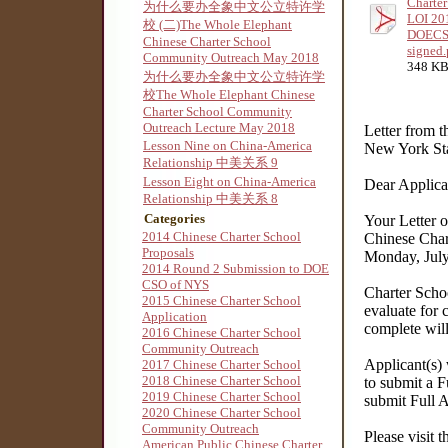
Charter
为什么要办全象中文公立特许学
LOI 20
校 (二)The Whole Elephant
DOECS
Chinese Charter School
signed.
Community Outreach May 2018
348 KB
为什么要办全象中文公立特许学
校The Whole Elephant Chinese
Charter School Community
Outreach Lecture May 2018
Letter from t
Lesson Nine on China-America
New York Sta
Relationship 中美关系 9
Lesson Eight on China-America
Dear Applican
Relationship 中美关系 8
Categories
Your Letter o
2014 Chinese Charter School
Chinese Char
Proposals
Monday, July
2014 Round 2 Submission to DOE
CSO of NYS
Charter Schoo
2015 Chinese Charter School
evaluate for 
Application
complete will
2016 Chinese Charter School
Community Outreach
Applicant(s) 
2017 Chinese Charter School
2018 Chinese Charter School
to submit a F
2019 Chinese Charter School
submit Full 
2020 Chinese Charter School
Community Outreach
Please visit 
American Public Chinese Charter