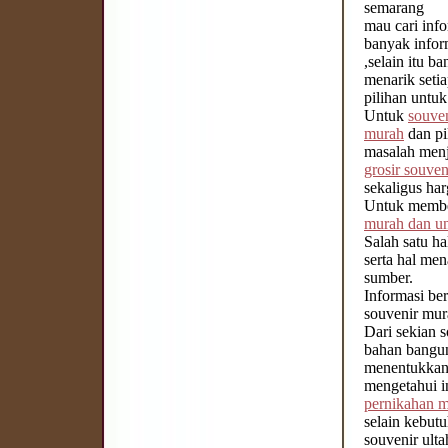
semarang
mau cari inf
banyak infor
,selain itu 
menarik seti
pilihan untu
Untuk
souve
murah
dan pi
masalah menj
grosir souven
sekaligus ha
Untuk memberi
murah dan u
Salah satu h
serta hal men
sumber.
Informasi be
souvenir mur
Dari sekian 
bahan bangun
menentukkan 
mengetahui i
pernikahan 
selain kebut
souvenir ult