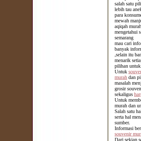
salah satu p
lebih tau ane
para konsu
mewah manjur
aqiqah murah
mengetahui s
semarang
mau cari inf
banyak infor
,selain itu 
menarik seti
pilihan untu
Untuk
souve
murah
dan pi
masalah men
grosir souve
sekaligus
har
Untuk member
murah dan uni
Salah satu h
serta hal men
sumber.
Informasi be
souvenir mur
Dari sekian 