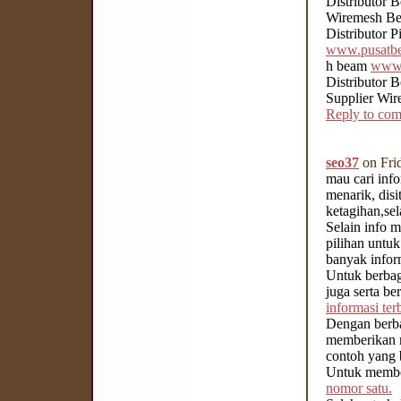
Distributor 
Wiremesh Bes
Distributor 
www.pusatbes
h beam
www.
Distributor 
Supplier Wir
Reply to co
seo37
on Fri
mau cari inf
menarik, disi
ketagihan,se
Selain info m
pilihan untu
banyak inform
Untuk berba
juga serta b
informasi ter
Dengan ber
memberikan m
contoh yang 
Untuk memberi
nomor satu.