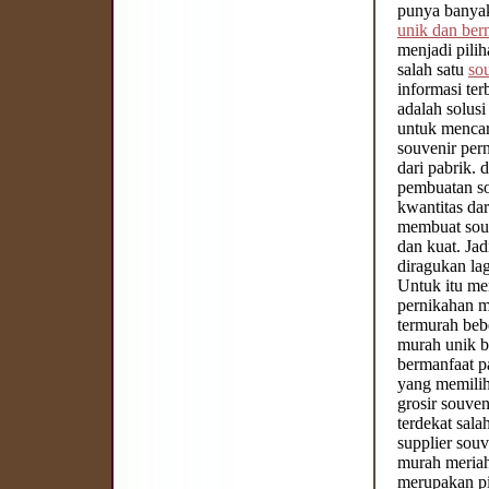
punya banyak
unik dan ber
menjadi pilih
salah satu
so
informasi te
adalah solus
untuk menca
souvenir per
dari pabrik. 
pembuatan so
kwantitas dar
membuat souv
dan kuat. Ja
diragukan lag
Untuk itu mem
pernikahan m
termurah bebe
murah unik b
bermanfaat p
yang memilih
grosir souven
terdekat sala
supplier souv
murah meriah
merupakan pi