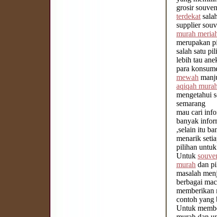
grosir souven
terdekat
salah
supplier souv
murah meria
merupakan pi
salah satu p
lebih tau ane
para konsume
mewah
manju
aqiqah mura
mengetahui s
semarang
mau cari inf
banyak infor
,selain itu 
menarik seti
pilihan untu
Untuk
souve
murah
dan pi
masalah menj
berbagai m
memberikan m
contoh yang 
Untuk member
murah dan uni