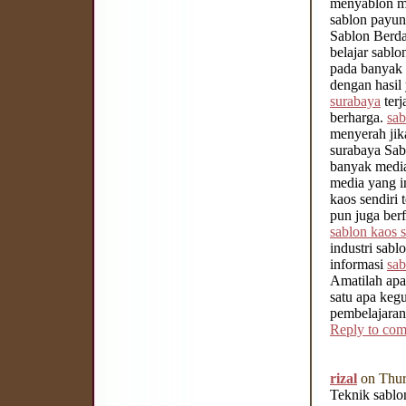
menyablon m
sablon payun
Sablon Berda
belajar sabl
pada banyak 
dengan hasil
surabaya
terj
berharga.
sab
menyerah jik
surabaya Sab
banyak media 
media yang i
kaos sendiri
pun juga ber
sablon kaos 
industri sabl
informasi
sab
Amatilah apa 
satu apa keg
pembelajaran
Reply to co
rizal
on Thur
Teknik sablo