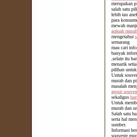
merupakan pi
salah satu p
lebih tau ane
para konsume
mewah manjur
aqiqah mura
mengetahui
s
semarang
mau cari inf
banyak infor
,selain itu b
menarik seti
pilihan untu
Untuk souven
murah dan pi
masalah menj
grosir souven
sekaligus
har
Untuk member
murah dan uni
Salah satu h
serta hal me
sumber.
Informasi be
souvenir mur