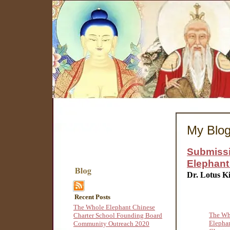
My Blo
Submissi
Elephant
Dr. Lotus K
Recent Posts
The Whole Elephant Chinese
The Wh
Charter School Founding Board
Elepha
Community Outreach 2020