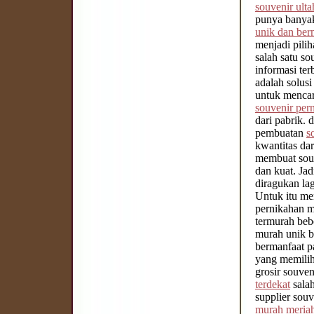
souvenir ult
punya banyak
unik dan ber
menjadi pilih
salah satu s
informasi te
adalah solus
untuk mencari
souvenir per
dari pabrik. 
pembuatan
s
kwantitas dar
membuat souv
dan kuat. Ja
diragukan lag
Untuk itu me
pernikahan m
termurah bebe
murah unik b
bermanfaat p
yang memili
grosir souven
terdekat
salah
supplier souv
murah meria