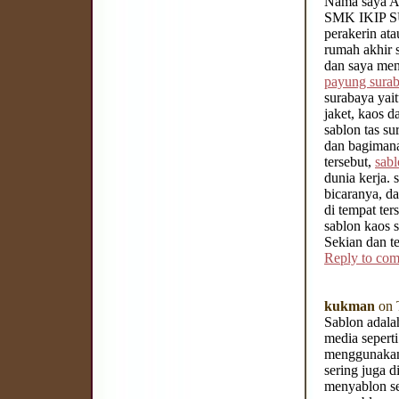
Nama saya A
SMK IKIP
perakerin at
rumah akhir 
dan saya men
payung sura
surabaya yai
jaket, kaos 
sablon tas su
dan bagimana
tersebut,
sabl
dunia kerja. 
bicaranya, d
di tempat ter
sablon kaos 
Sekian dan t
Reply to co
kukman
on 
Sablon adala
media seperti
menggunakan
sering juga d
menyablon se