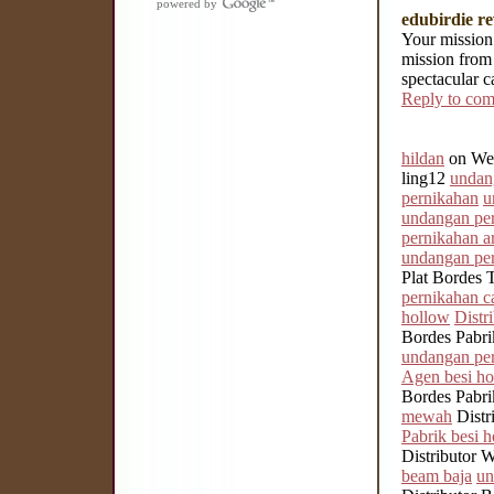
powered by
edubirdie re
Your mission 
mission from 
spectacular c
Reply to co
hildan
on Wed
ling12
undan
pernikahan
u
undangan pe
pernikahan ar
undangan per
Plat Bordes 
pernikahan c
hollow
Distr
Bordes Pabrik
undangan per
Agen besi ho
Bordes Pabri
mewah
Distr
Pabrik besi 
Distributor 
beam baja
un