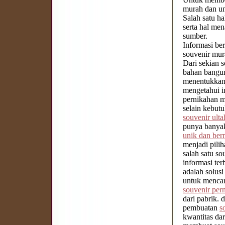
murah dan uni
Salah satu h
serta hal me
sumber.
Informasi be
souvenir mur
Dari sekian 
bahan bangun
menentukkan 
mengetahui i
pernikahan m
selain kebut
souvenir ult
punya banyak
unik dan ber
menjadi pilih
salah satu s
informasi te
adalah solus
untuk menca
souvenir per
dari pabrik. 
pembuatan
s
kwantitas da