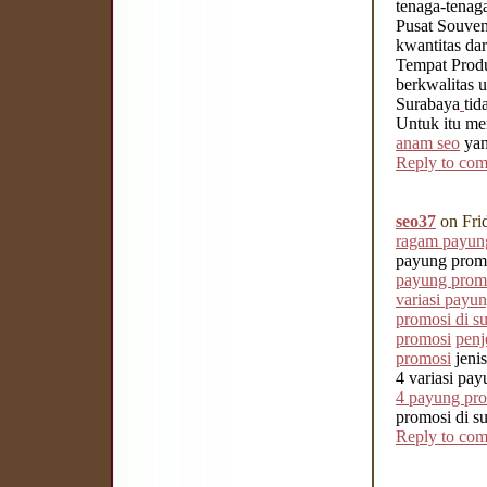
tenaga-tenag
Pusat Souven
kwantitas da
Tempat Prod
berkwalitas 
Surabaya
tid
Untuk itu mem
anam seo
yan
Reply to co
seo37
on Fri
ragam payun
payung promo
payung promo
variasi payu
promosi di s
promosi
penj
promosi
jeni
4 variasi pa
4 payung pr
promosi di s
Reply to co