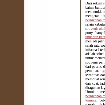
Dari sekian
s
bahan bangun
menentukkan 
mengetahui i
pernikahan 
selain kebut
souvenir ult
punya banyak
unik dan ber
menjadi pilih
salah satu s
informasi te
adalah solus
untuk mencari
souvenir per
dari pabrik. 
pembuatan
s
kwantitas dar
membuat souv
dan kuat. Ja
diragukan lag
Untuk itu me
pernikahan 
termurah
bebe
murah unik b