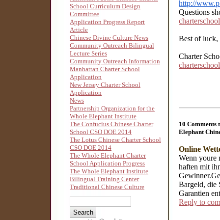
http://www.p
School Curriculum Design
Questions sh
Committee
charterschoo
Application Progress Report
Article
Chinese Divine Culture News
Best of luck,
Community Outreach Bilingual
Lecture Series
Charter Scho
Community Outreach Information
charterschoo
Manhattan Charter School
Application
New Jersey Charter School
Application
News
Partnership Organization for the
Whole Elephant Institute
10 Comments to
The Confucius Chinese Charter
Elephant Chin
School CSO DOE 2014
The Lotus Chinese Charter School
CSO DOE 2014
Online Wett
The Whole Elephant Charter
Wenn youre mi
School Application Progress
haften mit ih
The Whole Elephant Institute
Gewinner.Ger
Bilingual Training Center
Bargeld, die
Traditional Chinese Culture
Garantien ent
Reply to co