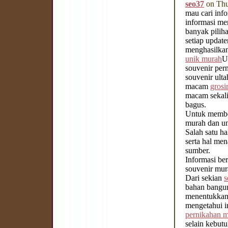
seo37
on Thu
mau cari inf
informasi men
banyak pilih
setiap updat
menghasilka
unik murah
U
souvenir per
souvenir ult
macam
grosi
macam sekali
bagus.
Untuk member
murah dan uni
Salah satu h
serta hal men
sumber.
Informasi be
souvenir mur
Dari sekian
s
bahan bangun
menentukkan 
mengetahui i
pernikahan 
selain kebut