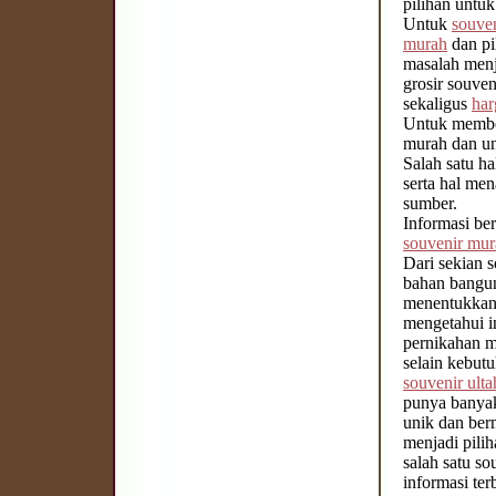
pilihan untu
Untuk
souve
murah
dan pi
masalah men
grosir souve
sekaligus
har
Untuk member
murah dan uni
Salah satu h
serta hal men
sumber.
Informasi be
souvenir mur
Dari sekian 
bahan bangun
menentukkan 
mengetahui i
pernikahan m
selain kebut
souvenir ult
punya banyak
unik dan ber
menjadi pilih
salah satu s
informasi te