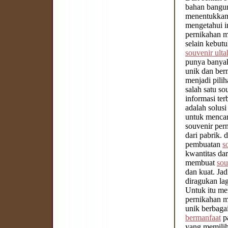
bahan bangun
menentukkan 
mengetahui i
pernikahan m
selain kebut
souvenir ult
punya banyak
unik dan ber
menjadi pilih
salah satu s
informasi te
adalah solus
untuk menca
souvenir per
dari pabrik. 
pembuatan
s
kwantitas dar
membuat
sou
dan kuat. Ja
diragukan lag
Untuk itu mem
pernikahan m
unik berbaga
bermanfaat
pa
yang memilih