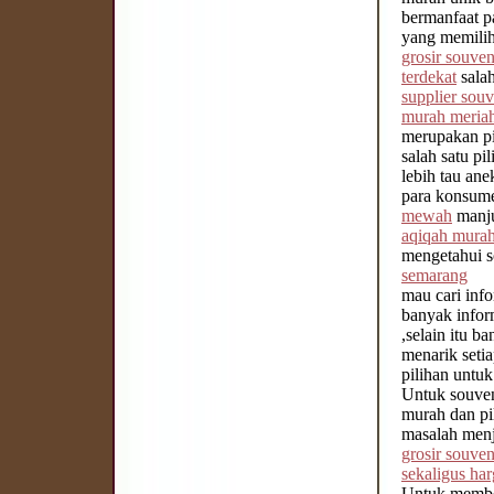
bermanfaat p
yang memili
grosir souve
terdekat
salah
supplier sou
murah meria
merupakan pi
salah satu pi
lebih tau ane
para konsu
mewah
manju
aqiqah mura
mengetahui s
semarang
mau cari inf
banyak infor
,selain itu 
menarik seti
pilihan untu
Untuk souven
murah dan pi
masalah menj
grosir souve
sekaligus ha
Untuk member