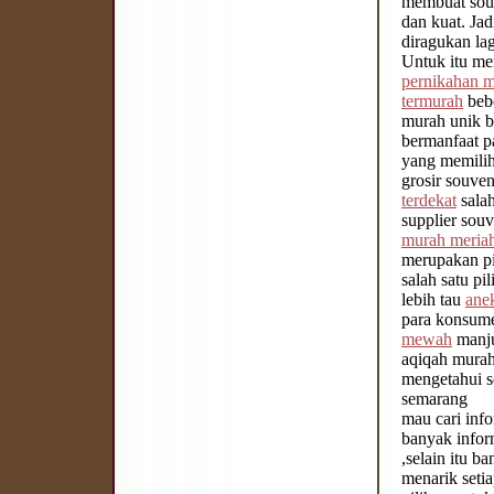
membuat souv
dan kuat. Ja
diragukan lag
Untuk itu me
pernikahan 
termurah
bebe
murah unik b
bermanfaat p
yang memili
grosir souven
terdekat
salah
supplier souv
murah meria
merupakan pi
salah satu pi
lebih tau
ane
para konsu
mewah
manju
aqiqah murah
mengetahui s
semarang
mau cari inf
banyak infor
,selain itu 
menarik seti