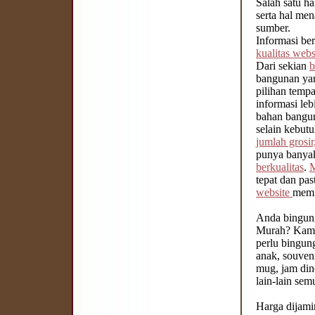
Salah satu ha
serta hal men
sumber.
Informasi be
kualitas webs
Dari sekian
b
bangunan yan
pilihan temp
informasi le
bahan bangun
selain kebut
jumlah grosir
punya banyak
berkualitas
.
tepat dan pas
website
memi
Anda bingun
Murah? Kami 
perlu bingun
anak, souven
mug, jam din
lain-lain semu
Harga dijami