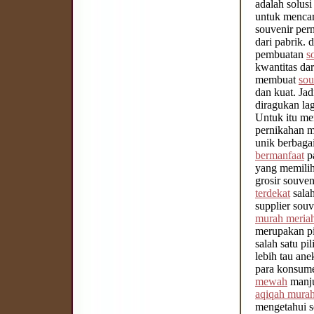
adalah solus
untuk menca
souvenir per
dari pabrik. 
pembuatan
s
kwantitas dar
membuat
sou
dan kuat. Ja
diragukan lag
Untuk itu mem
pernikahan m
unik berbaga
bermanfaat
pa
yang memilih
grosir souven
terdekat
salah
supplier souv
murah meria
merupakan pi
salah satu p
lebih tau ane
para konsume
mewah
manju
aqiqah mura
mengetahui s