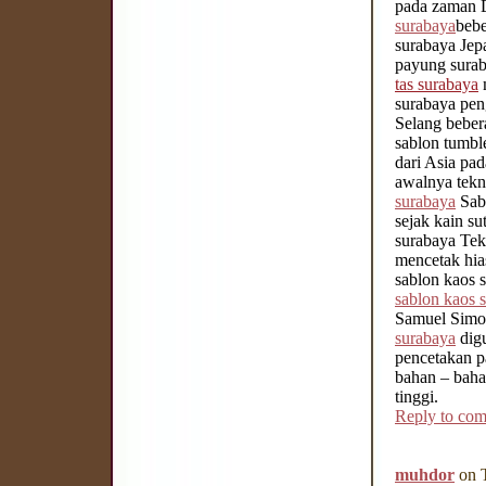
pada zaman 
surabaya
beb
surabaya Jep
payung surab
tas surabaya
surabaya pen
Selang bebe
sablon tumbl
dari Asia pa
awalnya tekni
surabaya
Sabl
sejak kain su
surabaya Tek
mencetak hia
sablon kaos 
sablon kaos 
Samuel Simo
surabaya
dig
pencetakan pa
bahan – bah
tinggi.
Reply to co
muhdor
on T