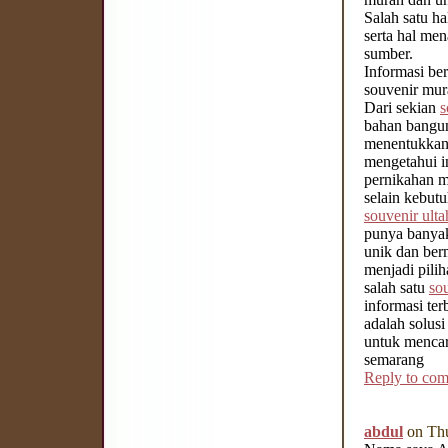
Salah satu h
serta hal men
sumber.
Informasi be
souvenir mur
Dari sekian
s
bahan bangun
menentukkan 
mengetahui i
pernikahan m
selain kebut
souvenir ult
punya banyak
unik dan ber
menjadi pilih
salah satu
so
informasi te
adalah solus
untuk mencar
semarang
Reply to co
abdul
on Thu